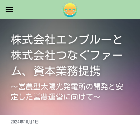
×
ストアカテゴリー
ホーム
"つなぐファーム"が目指す農業
株式会社エンブルーと
ご縁の深い会社様
株式会社つなぐファー
お知らせ・イベント情報
ム、資本業務提携
設備見学会
～営農型太陽光発電所の開発と安
お問い合わせ
定した営農運営に向けて～
会社情報
2024年10月1日
求人情報
検索