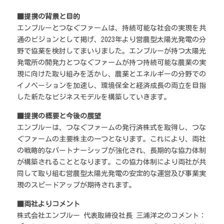
■提携の背景と目的
エンブルーとつなぐファームは、持続可能な社会の実現を共
通のビジョンとして掲げ、2023年より営農型太陽光発電の分
野で協業を検討してまいりました。エンブルーが持つ太陽光
発電所の開発力とつなぐファームが持つ持続可能な農業の実
現に向けた取り組みを活かし、農業とエネルギーの分野での
イノベーションを加速し、環境保全と経済成長の両立を目指
した新たなビジネスモデルを構築していきます。
■提携の概要と今後の展望
エンブルーは、つなぐファームの発行済株式を取得し、つな
ぐファームの主要株主の一つとなります。これにより、両社
の戦略的なパートナーシップが強化され、長期的な協力体制
が構築されることとなります。この協力体制により両社が共
同して取り組む営農型太陽光発電の安定的な運営及び事業実
現のスピードアップが期待されます。
■両社よりコメント
株式会社エンブルー 代表取締役社長 三浦洋之のコメント： 